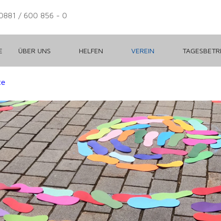
0881 / 600 856 - 0
E
ÜBER UNS
HELFEN
VEREIN
TAGESBET
te