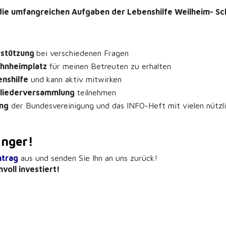
e die umfangreichen Aufgaben der Lebenshilfe Weilheim- Sc
rstützung
bei verschiedenen Fragen
hnheimplatz
für meinen Betreuten zu erhalten
nshilfe
und kann aktiv mitwirken
gliederversammlung
teilnehmen
ung
der Bundesvereinigung und das INFO-Heft mit vielen nützli
änger!
trag
aus und senden Sie Ihn an uns zurück!
nvoll investiert!