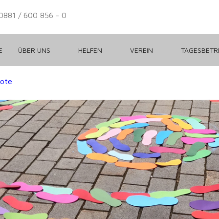
0881 / 600 856 - 0
E
ÜBER UNS
HELFEN
VEREIN
TAGESBET
bote