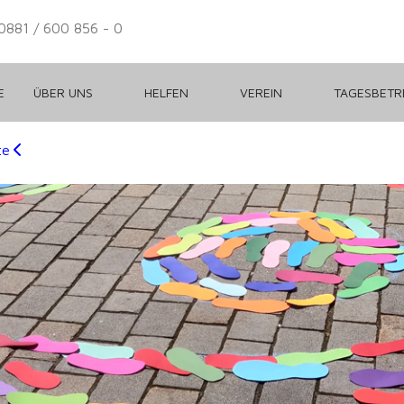
0881 / 600 856 - 0
E
ÜBER UNS
HELFEN
VEREIN
TAGESBET
te